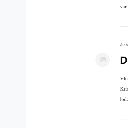
var
Av
a
D
Vin
Kri
lod