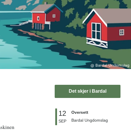
Det skjer i Bardal
12
Oversett
Bardal Ungdomslag
SEP
askinen