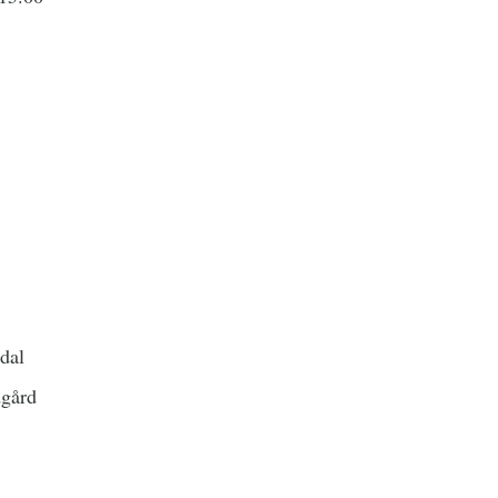
dal
dgård