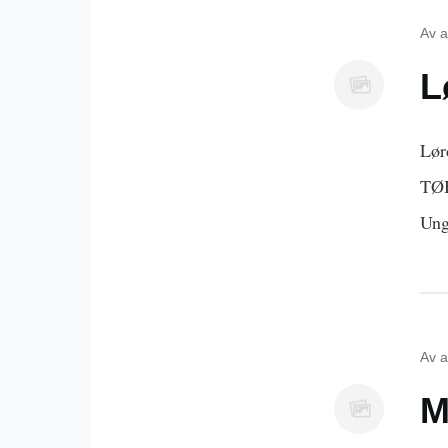
Av
a
L
Lør
TØB
Ung
Av
a
M