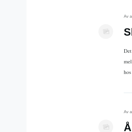
Av
a
S
Det
mel
hos
Av
a
Å