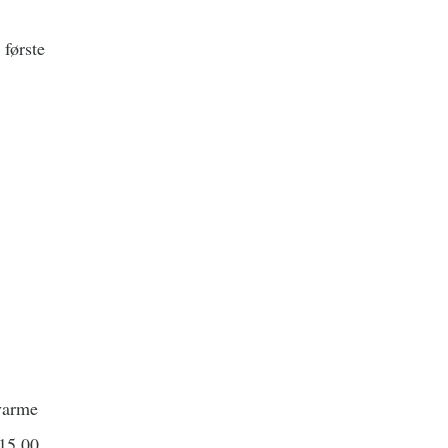
første
varme
 15.00