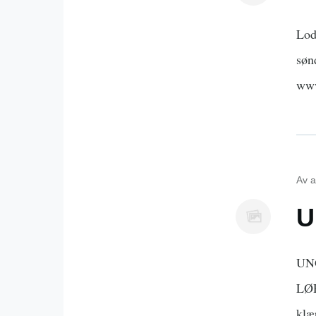
Lod
søn
www
Av
a
U
UNG
LØ
klæ