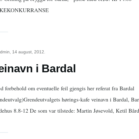
SKEKONKURRANSE
dmin
, 14 august, 2012.
einavn i Bardal
d forbehold om eventuelle feil gjengis her referat fra Bardal
ndeutvalg)Grendeutvalgets hørings-kafe veinavn i Bardal, Bar
dehus 8.8-12 De som var tilstede: Martin Jøsevold, Ketil Bår