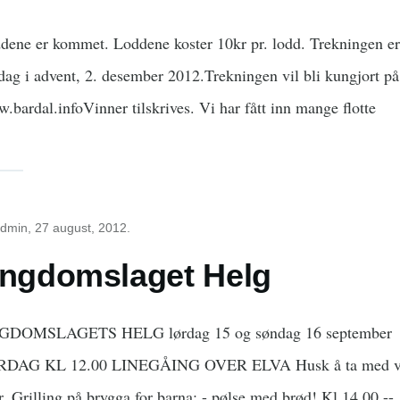
dene er kommet. Loddene koster 10kr pr. lodd. Trekningen er 
dag i advent, 2. desember 2012.Trekningen vil bli kungjort på
.bardal.infoVinner tilskrives. Vi har fått inn mange flotte
dmin
, 27 august, 2012.
ngdomslaget Helg
DOMSLAGETS HELG lørdag 15 og søndag 16 september
RDAG KL 12.00 LINEGÅING OVER ELVA Husk å ta med 
r. Grilling på brygga for barna; - pølse med brød! Kl 14.00 --