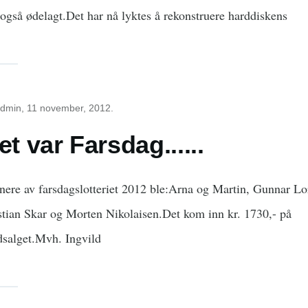
 også ødelagt.Det har nå lyktes å rekonstruere harddiskens
dmin
, 11 november, 2012.
et var Farsdag......
nere av farsdagslotteriet 2012 ble:Arna og Martin, Gunnar Lo
stian Skar og Morten Nikolaisen.Det kom inn kr. 1730,- på
dsalget.Mvh. Ingvild