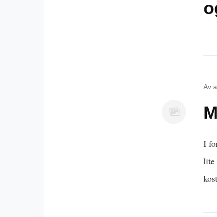
o
Av
a
M
I f
lit
kos