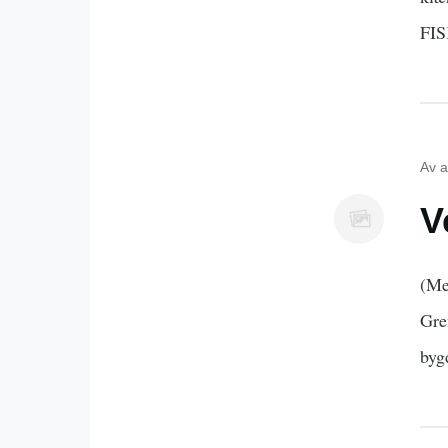
FI
Av
a
V
(Me
Gre
byg