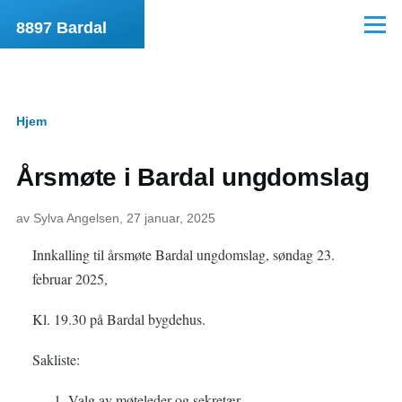
Hopp til hovedinnhold
8897 Bardal
Meny
Hjem
Navigasjonssti
Årsmøte i Bardal ungdomslag
av
Sylva Angelsen
, 27 januar, 2025
Innkalling til årsmøte Bardal ungdomslag, søndag 23.
februar 2025,
Kl. 19.30 på Bardal bygdehus.
Sakliste:
Valg av møteleder og sekretær.