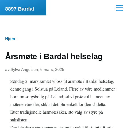
Hopp til hovedinnhold
8897 Bardal
Meny
Hjem
Navigasjonssti
Årsmøte i Bardal helselag
av
Sylva Angelsen
, 6 mars, 2025
Søndag 2. mars samlet vi oss til årsmøte i Bardal helselag,
denne gang i Solstua på Leland. Flere av våre medlemmer
bor i omsorgsbolig på Leland, så vi prøver å ha noen av
møtene våre der, slik at det blir enkelt for dem å delta.
Etter tradisjonelle årsmøtesaker, sto valg av styre på
sakslisten.
Der ble disse personene enstemmig valgt til styret i Bardal