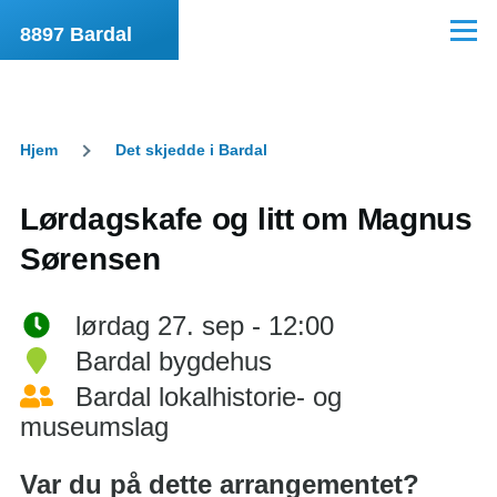
Hopp til hovedinnhold
8897 Bardal
Meny
Hjem
Det skjedde i Bardal
Navigasjonssti
Lørdagskafe og litt om Magnus
Sørensen
lørdag 27. sep - 12:00
Bardal bygdehus
Bardal lokalhistorie- og
museumslag
Var du på dette arrangementet?